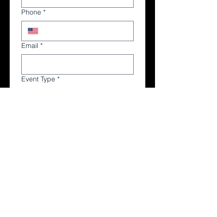
Phone
*
Email
*
Event Type
*
Services Requested
DJ
Live Performer
Sound Production
Lighting Production
Special Effects (Fog,
CO2, etc)